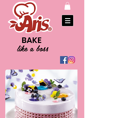
BAKE
like a boss