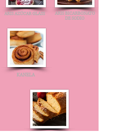
ARIS BICARBONATO
ARIS AZÚCAR GLASS
DE SODIO
KANELA
CASILEK