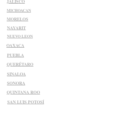
JALISCO
MICHOACAN
MORELOS
NAYARIT
NUEVO LEON
OAXACA
PUEBLA
QUERÉTARO
SINALOA
SONORA
QUINTANA ROO
SAN LUIS POTOSÍ
TABASCO
TAMAULIPAS
TLAXCALA