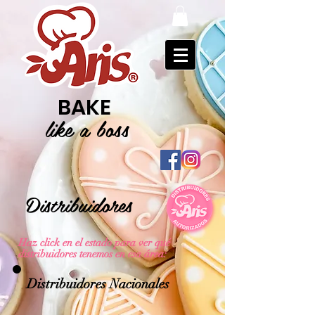
BAKE
like a boss
Distribuidores
Haz click en el estado para ver qué
distribuidores tenemos en esa área:
Distribuidores Nacionales