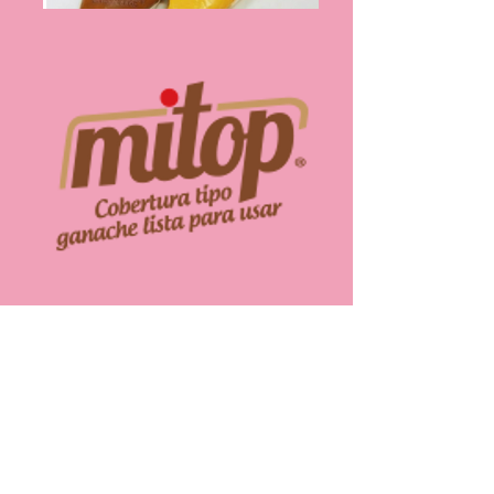
Cobertura tipo ganache lista para usar. Ideal
para la preparación de pasteles y postres.
VENTAJAS
No necesita preparación. Es listo para usar.
Aplicación homogénea.