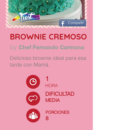
Compartir
BROWNIE CREMOSO
by
Chef Fernando Carmona
Delicioso brownie ideal para esa
tarde con Mamá.
1
HORA
DIFICULTAD
MEDIA
PORCIONES
8