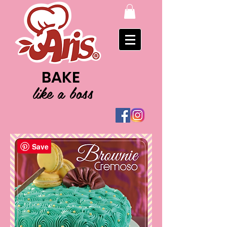
BAKE
like a boss