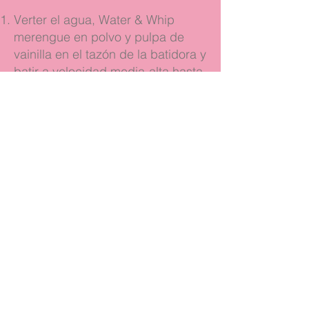
Verter el agua, Water & Whip
merengue en polvo y pulpa de
vainilla en el tazón de la batidora y
batir a velocidad media-alta hasta
espumar.
Agregar gradualmente azúcar y
batir hasta picos firmes.
Agregar el jugo de limón.
Vaciar en una manga con duya y
trazar los merengues sobre
charola con papel anti-adherente.
Hornear a 130°C durante 90
minutos aproximadamente o hasta
secar..