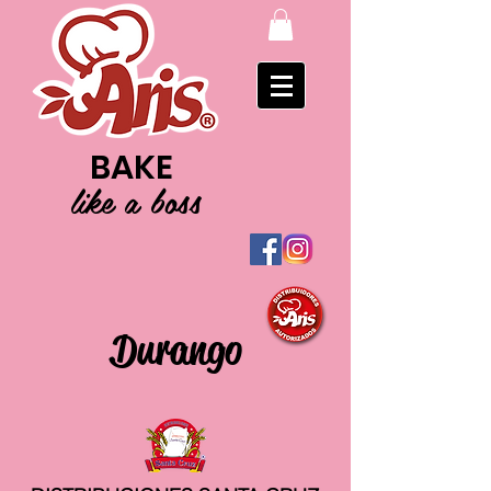
BAKE
like a boss
Durango