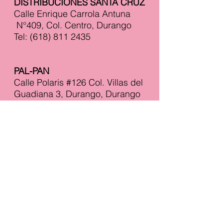
DISTRIBUCIONES SANTA CRUZ
Calle Enrique Carrola Antuna
N°409, Col. Centro, Durango
Tel:
(618) 811 2435
PAL-PAN
Calle Polaris #126 Col. Villas del
Guadiana 3, Durango, Durango
Tel: 01 (618)
170 01 23
SITIO WEB
DULCERÍA CHAVITA
Tercera 305, Mercado de Abastos,
Gómez Palacio, Durango
Tel:
01 (871) 241 6636