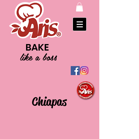
BAKE
like a boss
Chiapas