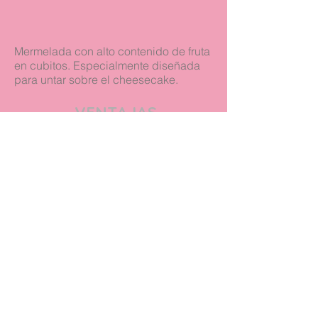
Mermelada con alto contenido de fruta
en cubitos. Especialmente diseñada
para untar sobre el cheesecake.
VENTAJAS
Alto contenido de fruta
Ideal para relleno o sobre cheesecake
Producto
de Línea