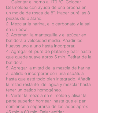
1.
Calentar el horno a 170 °C. Colocar
Desmoldex con ayuda de una brocha en
un molde de rosca de 8”. Hacer puré las 3
piezas de plátano.
2. Mezclar la harina, el bicarbonato y la sal
en un bowl.
3. Acremar la mantequilla y el azúcar en
batidora a velocidad media. Añadir los
huevos uno a uno hasta incorporar.
4. Agregar el puré de plátano y batir hasta
que quede suave aprox 5 min. Retirar de la
batidora
5. Agregar la mitad de la mezcla de harina
al batido e incorporar con una espátula
hasta que esté todo bien integrado. Añadir
la mitad restante del agua y mezclar hasta
tener un batido homogéneo.
6. Verter la mezcla en el molde y alisar la
parte superior, hornear hasta que el pan
comience a separarse de los lados aprox
45 min a 60 min. Dejar enfriar.
7. En un bowl pequeño colocar 112grs de
margarina acremar después se agregara
200 grs de frost morado y 100grs de
azúcar glass, mezclar muy bien hasta que