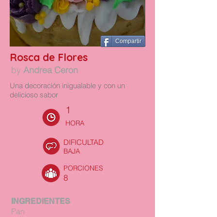
Compartir
Rosca de Flores
by
Andrea Ceron
Una decoración inigualable y con un
delicioso sabor
1
HORA
DIFICULTAD
BAJA
PORCIONES
8
INGREDIENTES
Pan