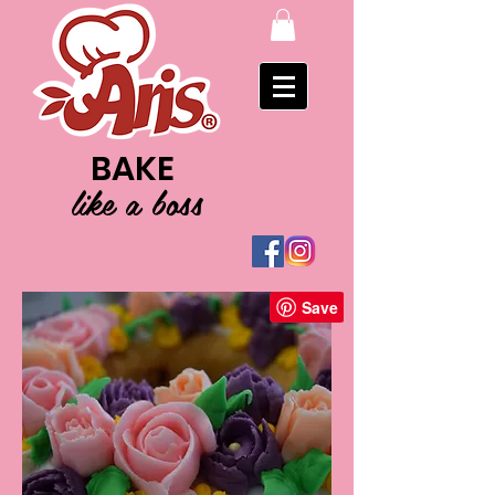
BAKE
like a boss