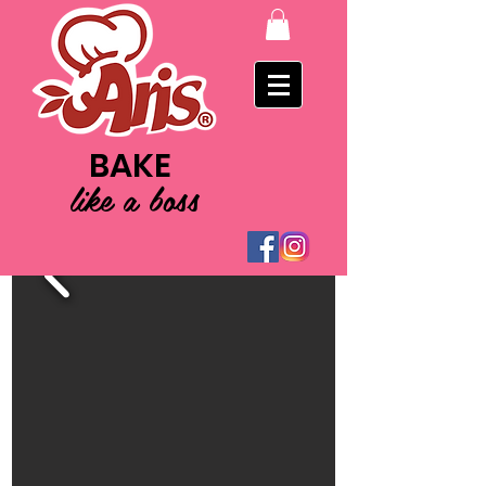
BAKE
like a boss