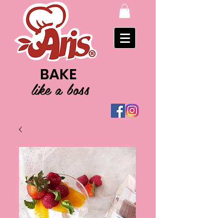
BAKE
like a boss