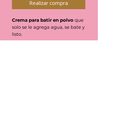
Realizar compra
Crema para batir en polvo
que
solo se le agrega agua, se bate y
listo.
Puedes sustituir el agua por
cualquier otro líquido (jugo,
leche, refresco, smoothie) para
darle a tu crema un sabor
delicioso y original.
Presentación
Bolsa metálica con 300gr
Vida de Anaquel
12 meses. Guardar en un lugar