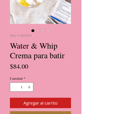
SKU: V-D03001
Water & Whip
Crema para batir
Precio
$84.00
Cantidad
*
Agregar al carrito