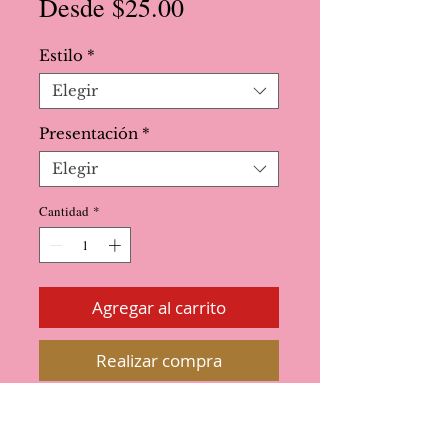
Precio
Desde
$25.00
de
Estilo
*
oferta
Elegir
Presentación
*
Elegir
Cantidad
*
Agregar al carrito
Realizar compra
¡Increibles! Mezclas de sprinkles
con tendencias originales.