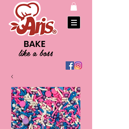
BAKE
like a boss