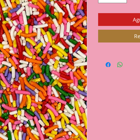
Agr
Re