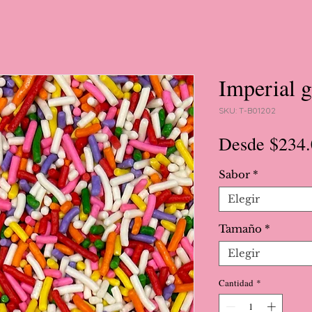
Imperial g
SKU: T-B01202
Desde
$234.
Sabor
*
Elegir
Tamaño
*
Elegir
Cantidad
*