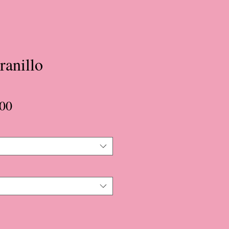
ranillo
Precio
00
de
oferta