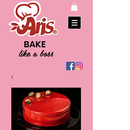
BAKE
like a boss