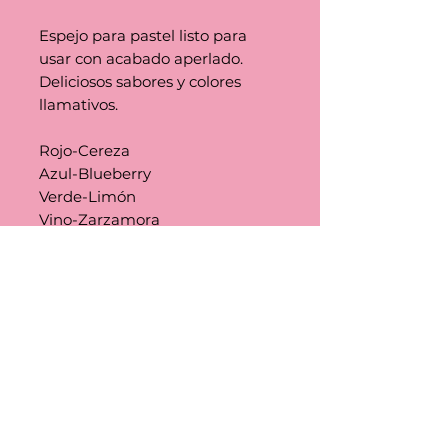
Espejo para pastel listo para
usar con acabado aperlado.
Deliciosos sabores y colores
llamativos.
Rojo-Cereza
Azul-Blueberry
Verde-Limón
Vino-Zarzamora
Transparente-Neutro
Rosa-Fresa
Negro-Chocolate
Naranja-Chabacano
Amarillo-Mango
Turquesa- Algodón de Azúcar