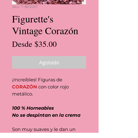
SKU: T-B03057
Figurette's
Vintage Corazón
Precio
Desde
$35.00
de
oferta
Agotado
¡Increíbles! Figuras de
CORAZÓN
con color rojo
metálico.
100 % Horneables
No se despintan en la crema
Son muy suaves y le dan un
colorido y espectacular toque a