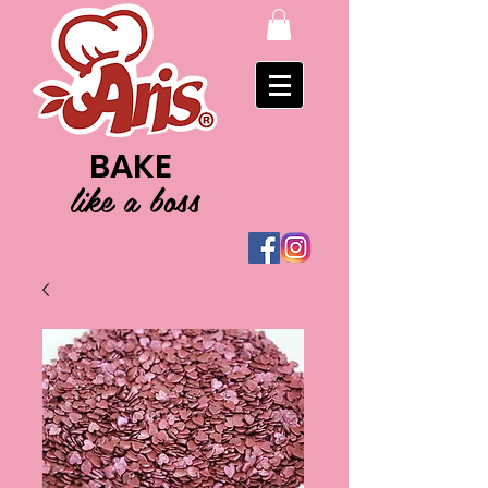
BAKE
like a boss