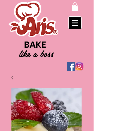
BAKE
like a boss