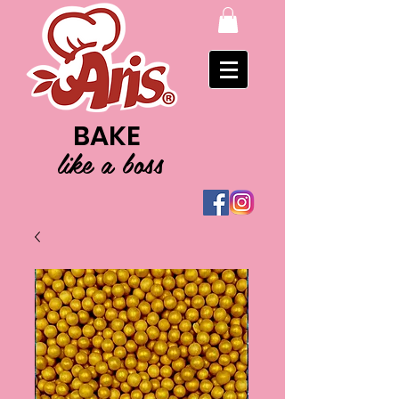
BAKE
like a boss