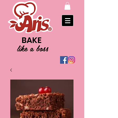
BAKE
like a boss