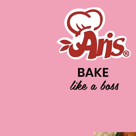
BAKE
like a boss