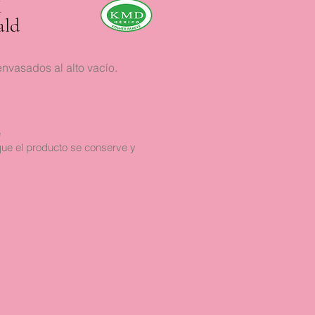
K
ald
nvasados al alto vacío.
e
que el producto se conserve y