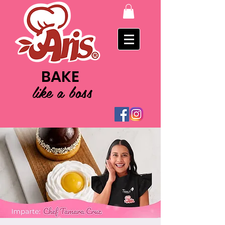
BAKE
like a boss