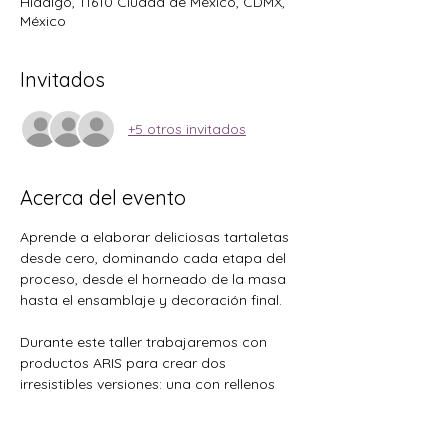
Hidalgo, 11610 Ciudad de México, CDMX,
México
Invitados
+5 otros invitados
Acerca del evento
Aprende a elaborar deliciosas tartaletas 
desde cero, dominando cada etapa del 
proceso, desde el horneado de la masa 
hasta el ensamblaje y decoración final.
Durante este taller trabajaremos con 
productos ARIS para crear dos 
irresistibles versiones: una con rellenos 
frutales y otra con deliciosos rellenos 
chocolatosos elaborados con productos 
Hershey’s. Además, conocerás la 