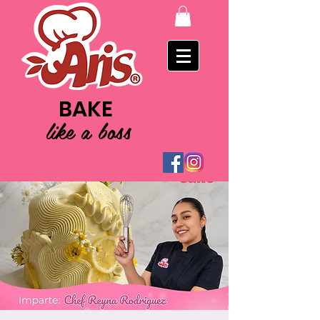
BAKE
like a boss