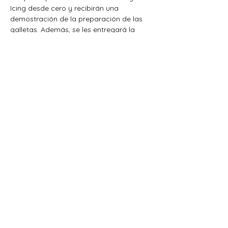
Icing desde cero y recibirán una 
demostración de la preparación de las 
galletas. Además, se les entregará la 
receta impresa para que puedan replicar 
el proyecto posteriormente en casa.
Cada participante trabajará de manera 
individual decorando y armando su 
propio alhajero, mientras aprende 
diferentes técnicas de aplicación, 
delineado, relleno y acabados para 
lograr un resultado profesional.
Al finalizar, podrás llevarte a casa tu 
alhajero terminado, así como la receta y 
los conocimientos necesarios para 
seguir creando proyectos decorados 
con Royal Icing.