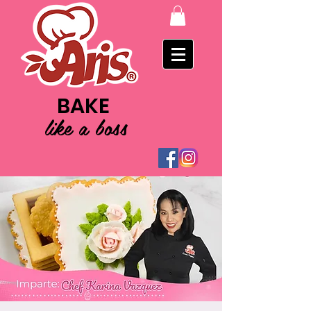
BAKE
like a boss