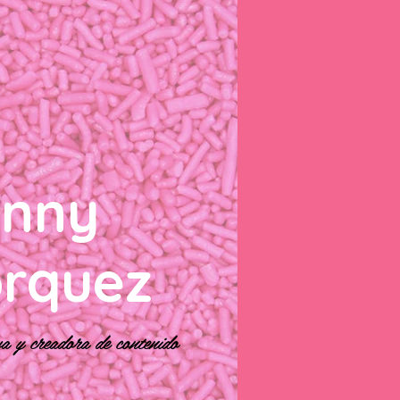
enny
orquez
a y creadora de contenido