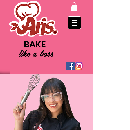
BAKE
like a boss