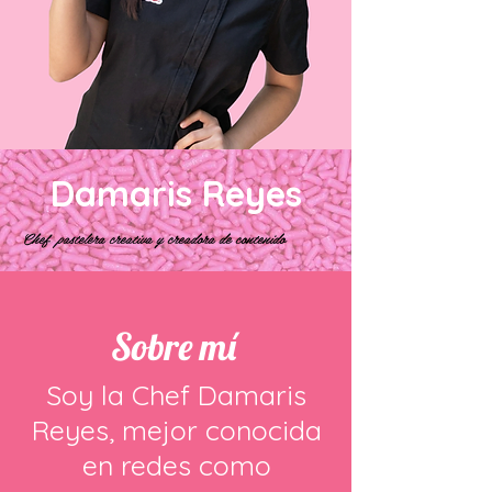
Damaris Reyes
Chef
pastelera
creativa y creadora de contenido
Sobre mí
Soy la Chef Damaris
Reyes, mejor conocida
en redes como