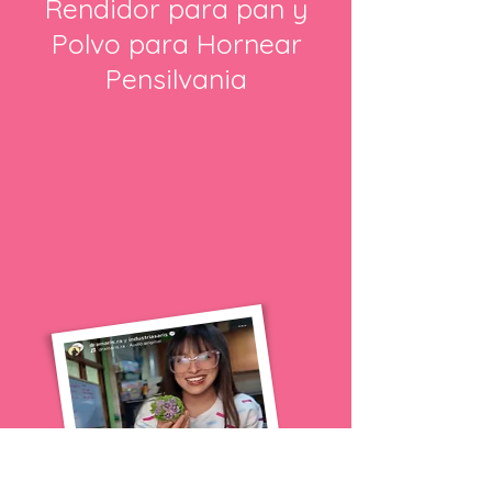
Rendidor para pan y
Polvo para Hornear
Pensilvania