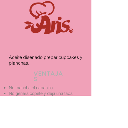
Aceite diseñado prepar cupcakes y
planchas.
VENTAJA
S
No mancha el capacillo.
No genera copete y deja una tapa
plana para su decoración.
Producto
Ficha
sobre
Técnica
pedido